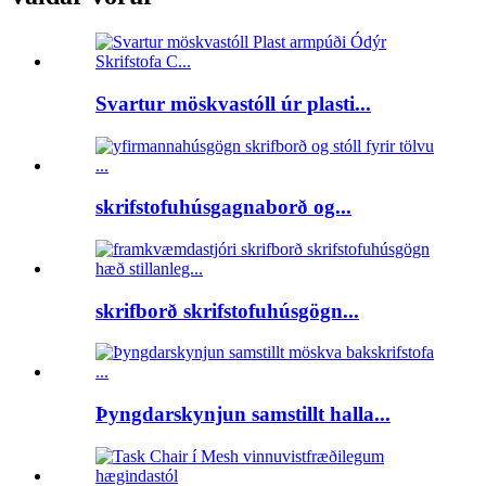
Svartur möskvastóll úr plasti...
skrifstofuhúsgagnaborð og...
skrifborð skrifstofuhúsgögn...
Þyngdarskynjun samstillt halla...