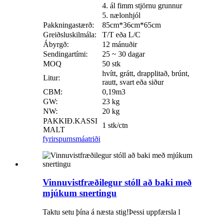
4. ál fimm stjörnu grunnur
5. nælonhjól
Pakkningastærð:
85cm*36cm*65cm
Greiðsluskilmála:
T/T eða L/C
Ábyrgð:
12 mánuðir
Sendingartími:
25 ~ 30 dagar
MOQ
50 stk
hvítt, grátt, drapplitað, brúnt,
Litur:
rautt, svart eða siður
CBM:
0,19m3
GW:
23 kg
NW:
20 kg
PAKKIÐ.KASSI
1 stk/ctn
MALT
fyrirspurn
smáatriði
Vinnuvistfræðilegur stóll að baki með
mjúkum snertingu
Taktu setu þína á næsta stig!Þessi uppfærsla l