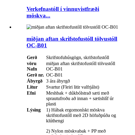
Verkefnastóll í vinnuvistfræði
möskva...
miðjan aftan skrifstofustóll tölvustóll
OC-B01
Gerð
Skrifstofuhúsgögn, skrifstofustóll
vöru
miðjan aftan skrifstofustóll tölvustóll
Nafn
OC-B01
Gerð nr.
OC-B01
Ábyrgð
3 ára ábyrgð
Litur
Svartur (Fleiri litir valfrjálst)
Efni
Meshbak + dúkbólstrað sæti með
sprautufroðu að innan + sætishlíf úr
plasti
Lýsing
1) Hábak ergomonískt möskva
skrifstofustóll með 2D höfuðpúða og
klúthengi
2) Nylon möskvabak + PP með