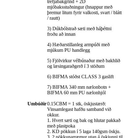
trefjabakgrind + 2D
mjóbaksstuðningur (hnappur með
þremur litum fyrir valkosti, svart / blátt
/ rautt)
3) Dúkbólstrað sæti með háþéttni
froðu að innan
4) Hæðarstillanleg armpúði með
mjúkum PU handlegg
5) Fjölvirkur vélbúnaður með bakhlið
og læsingaraðgerð í 3 stöðum
6) BIFMA stóðst CLASS 3 gaslift
7) BIFMA 340 mm nælonbotn +
BIFMA 60 mm PU nælonhjól
Umbúðir
0.15CBM = 1 stk, öskjustærð:
Vinsamlegast hafðu samband við
okkur.
1. Hvert sæti og bak og hlutar pakkað
með plastpoka
2. KD pökkun í 5 laga 140gsm öskju.
3. 2 pökkunarræmur utan á öskjunni til