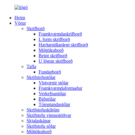
Heim
Vörur
Skrifborð
Framkvæmdaskrifborð
L form skrifborð
Hæðarstillanlegt skrifborð
Móttökuborð
Beint skrifborð
U lögun skrifborð
Tafla
Fundarborð
Skrifstofustólar
Vistvænir stólar
Framkvæmdaformaður
Verkefnastólar
Biðstólar
Tómstundastólar
Skrifstofuskilrúm
Skrifstofu vinnustöðvar
Skjalaskápar
Skrifstofu sófar
Móttökuborð