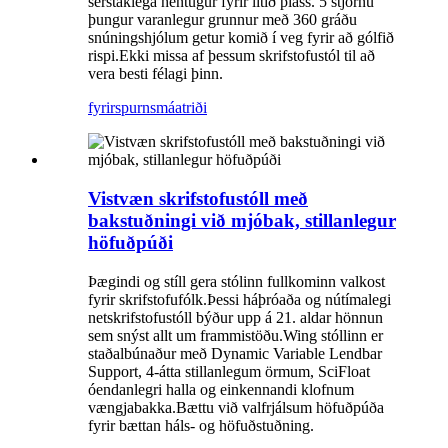
sérstaklega hentugur fyrir lítið pláss. 5 stjörnu
þungur varanlegur grunnur með 360 gráðu
snúningshjólum getur komið í veg fyrir að gólfið
rispi.Ekki missa af þessum skrifstofustól til að
vera besti félagi þinn.
fyrirspurn
smáatriði
Vistvæn skrifstofustóll með
bakstuðningi við mjóbak, stillanlegur
höfuðpúði
Þægindi og stíll gera stólinn fullkominn valkost
fyrir skrifstofufólk.Þessi háþróaða og nútímalegi
netskrifstofustóll býður upp á 21. aldar hönnun
sem snýst allt um frammistöðu.Wing stóllinn er
staðalbúnaður með Dynamic Variable Lendbar
Support, 4-átta stillanlegum örmum, SciFloat
óendanlegri halla og einkennandi klofnum
vængjabakka.Bættu við valfrjálsum höfuðpúða
fyrir bættan háls- og höfuðstuðning.