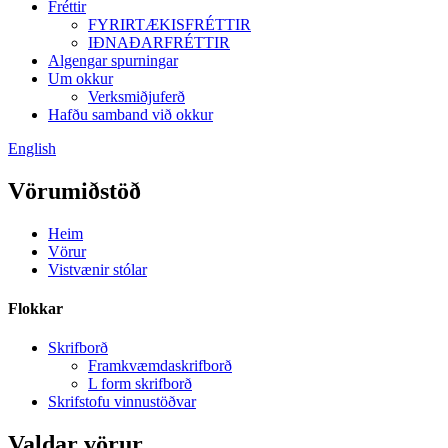
Fréttir
FYRIRTÆKISFRÉTTIR
IÐNAÐARFRÉTTIR
Algengar spurningar
Um okkur
Verksmiðjuferð
Hafðu samband við okkur
English
Vörumiðstöð
Heim
Vörur
Vistvænir stólar
Flokkar
Skrifborð
Framkvæmdaskrifborð
L form skrifborð
Skrifstofu vinnustöðvar
Valdar vörur