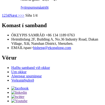
fyrirspurn
smáatriði
1
2
3
4
Næst >
>>
Síða 1/4
Komast í samband
ÓKEYPIS SAMRÁÐ
+86 134 1189 0763
Heimilisfang
2F, Building A, No.36 Industry Road, Dakan
Village, Xili, Nanshan District, Shenzhen.
EMAIL/span>
bisheng@ekonglong.com
Vörur
Hafðu samband við okkur
Um okkur
Algengar spurningar
Verksmiðjuferð