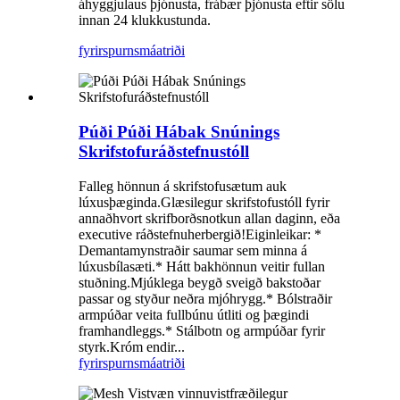
áhyggjulaus þjónusta, frábær þjónusta eftir sölu
innan 24 klukkustunda.
fyrirspurn
smáatriði
Púði Púði Hábak Snúnings
Skrifstofuráðstefnustóll
Falleg hönnun á skrifstofusætum auk
lúxusþæginda.Glæsilegur skrifstofustóll fyrir
annaðhvort skrifborðsnotkun allan daginn, eða
executive ráðstefnuherbergið!Eiginleikar: *
Demantamynstraðir saumar sem minna á
lúxusbílasæti.* Hátt bakhönnun veitir fullan
stuðning.Mjúklega beygð sveigð bakstoðar
passar og styður neðra mjóhrygg.* Bólstraðir
armpúðar veita fullbúnu útliti og þægindi
framhandleggs.* Stálbotn og armpúðar fyrir
styrk.Króm endir...
fyrirspurn
smáatriði