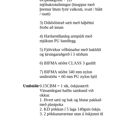
mjóbaksstuðningur (hnappur með
þremur litum fyrir valkosti, svart / blátt
/ rautt)
3) Dúkbólstrað sæti með háþéttni
froðu að innan
4) Hæðarstillanleg armpúði með
mjúkum PU handlegg
5) Fjölvirkur vélbúnaður með bakhlið
og læsingaraðgerð í 3 stöðum
6) BIFMA stóðst CLASS 3 gaslift
7) BIFMA stóðst 340 mm nylon
undirstöðu + 60 mm PU nylon hjól
Umbúðir
0.15CBM = 1 stk, öskjustærð:
Vinsamlegast hafðu samband við
okkur.
1. Hvert sæti og bak og hlutar pakkað
með plastpoka
2. KD pökkun í 5 laga 140gsm öskju.
3. 2 pökkunarræmur utan á öskjunni til