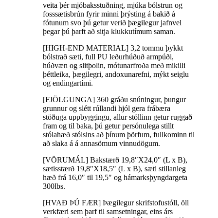
veita þér mjóbaksstuðning, mjúka bólstrun og
fosssætisbrún fyrir minni þrýsting á bakið á
fótunum svo þú getur verið þægilegur jafnvel
þegar þú þarft að sitja klukkutímum saman.
[HIGH-END MATERIAL] 3,2 tommu þykkt
bólstrað sæti, full PU leðurhúðuð armpúði,
húðvæn og slitþolin, mótunarfroða með mikilli
þéttleika, þægilegri, andoxunarefni, mýkt seiglu
og endingartími.
[FJÖLGUNGA] 360 gráðu snúningur, þungur
grunnur og slétt rúllandi hjól gera frábæra
stöðuga uppbyggingu, allur stóllinn getur ruggað
fram og til baka, þú getur persónulega stillt
stólahæð stólsins að þínum þörfum, fullkominn til
að slaka á á annasömum vinnudögum.
[VÖRUMÁL] Bakstærð 19,8″X24,0″ (L x B),
sætisstærð 19,8″X18,5″ (L x B), sæti stillanleg
hæð frá 16,0″ til 19,5″ og hámarksþyngdargeta
300lbs.
[HVAÐ ÞÚ FÆR] Þægilegur skrifstofustóll, öll
verkfæri sem þarf til samsetningar, eins árs