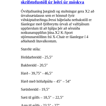
skrifstofustóll úr leðri úr möskva
Óviðjafnanleg þægindi og stuðningur gera X2 að
úrvalssætalausn sem er hönnuð fyrir
viðskiptafræðinga.Þessi háþróaða netbakstóll er
fáanlegur með fjölbreyttu úrvali af valfrjálsum
uppfærslum til að hjálpa þér að sérsníða
notkunarupplifun þína.X2 K-Sport
stjórnunarstóllinn frá X-Chair er fáanlegur í 4
aðlaðandi litavalkostum.
Stærðir stóla:
Heildarbreidd - 25,5"
Bakbreidd - 20,5"
Hæð - 39,75" - 46,5"
Hæð með höfuðpúða – 45″ – 54″
Sætisbreidd - 19,5"
Sæti til gólfs – 18,5″ – 22,5″
Arm til gólfs - 23,5" - 27"