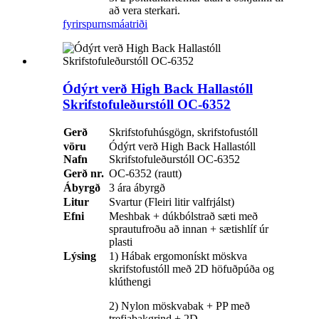
að vera sterkari.
fyrirspurn
smáatriði
Ódýrt verð High Back Hallastóll
Skrifstofuleðurstóll OC-6352
Gerð
Skrifstofuhúsgögn, skrifstofustóll
vöru
Ódýrt verð High Back Hallastóll
Nafn
Skrifstofuleðurstóll OC-6352
Gerð nr.
OC-6352 (rautt)
Ábyrgð
3 ára ábyrgð
Litur
Svartur (Fleiri litir valfrjálst)
Efni
Meshbak + dúkbólstrað sæti með
sprautufroðu að innan + sætishlíf úr
plasti
Lýsing
1) Hábak ergomonískt möskva
skrifstofustóll með 2D höfuðpúða og
klúthengi
2) Nylon möskvabak + PP með
trefjabakgrind + 2D