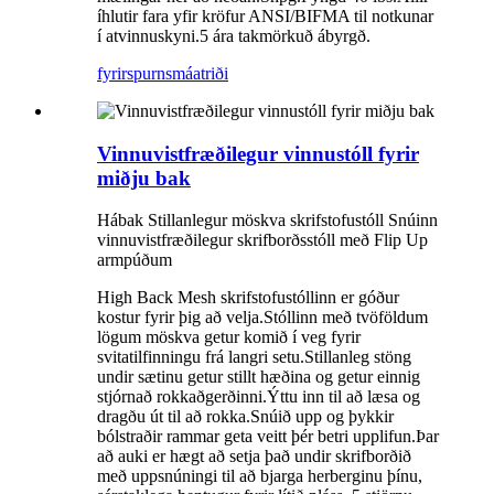
íhlutir fara yfir kröfur ANSI/BIFMA til notkunar
í atvinnuskyni.5 ára takmörkuð ábyrgð.
fyrirspurn
smáatriði
Vinnuvistfræðilegur vinnustóll fyrir
miðju bak
Hábak Stillanlegur möskva skrifstofustóll Snúinn
vinnuvistfræðilegur skrifborðsstóll með Flip Up
armpúðum
High Back Mesh skrifstofustóllinn er góður
kostur fyrir þig að velja.Stóllinn með tvöföldum
lögum möskva getur komið í veg fyrir
svitatilfinningu frá langri setu.Stillanleg stöng
undir sætinu getur stillt hæðina og getur einnig
stjórnað rokkaðgerðinni.Ýttu inn til að læsa og
dragðu út til að rokka.Snúið upp og þykkir
bólstraðir rammar geta veitt þér betri upplifun.Þar
að auki er hægt að setja það undir skrifborðið
með uppsnúningi til að bjarga herberginu þínu,