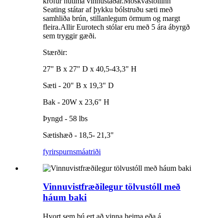
kröfur nútíma vinnustaðar.Möskvastóllinn
Seating státar af þykku bólstruðu sæti með
samhliða brún, stillanlegum örmum og margt
fleira.Allir Eurotech stólar eru með 5 ára ábyrgð
sem tryggir gæði.
Stærðir:
27" B x 27" D x 40,5-43,3" H
Sæti - 20" B x 19,3" D
Bak - 20W x 23,6" H
Þyngd - 58 lbs
Sætishæð - 18,5- 21,3"
fyrirspurn
smáatriði
Vinnuvistfræðilegur tölvustóll með
háum baki
Hvort sem þú ert að vinna heima eða á