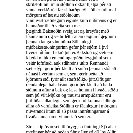
skrifstofunni mun stóllinn okkar hjálpa þér að
vinna verkið rétt.Þessi harðgerði stóll er fullur af
mörgum af hæstu stöðluðum
vinnuvistfræðilegum eiginleikum nútímans og er
hannaður til að veita sem mest
þægindi.Bakstoðin sveigjast og hreyfist með
líkamanum og veitir léttir allan daginn í gegnum
þennan langa vinnutíma.Stillanlegi
mjóbaksstuðningurinn gefur þér stjórn á því
hversu útlínur bakið þitt er.Bakstoð og sæti eru
klædd mjúku en endingargóðu teygjulíni sem
veitir loftflæði auk stílhreins útlits.Rennandi
sætisdýpt gerir þér kleift að sníða þennan stól að
nánast hverjum sem er, sem gerir þetta að
kjörnum stól fyrir allt starfsfólkið þitt.Öflugur
óendanlega hallalásinn gerir þér kleift að halla
stólnum aftur á bak og læsa honum í hvaða stöðu
sem þú vilt.Mjúku og traustu armpúðarnir eru
þríhliða stillanlegir, sem gerir fullkomna stillingu
allra að veruleika.Stóllinn er fáanlegur í mörgum
núverandi litum til að passa innréttingarnar á
hvaða annasömu vinnustað sem er.
Stólaskip ósamsett til öryggis í flutningi.Sjá allar
mælingar hér að neðan.Shpg.Þyngd 40 lbs.Allir