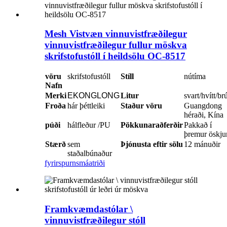
Mesh Vistvæn vinnuvistfræðilegur
vinnuvistfræðilegur fullur möskva
skrifstofustóll í heildsölu OC-8517
vöru
skrifstofustóll
Stíll
nútíma
Nafn
Merki
EKONGLONG
Litur
svart/hvítt/br
Froða
hár þéttleiki
Staður vöru
Guangdong
héraði, Kína
púði
hálfleður /PU
Pökkunaraðferðir
Pakkað í
þremur öskj
Stærð
sem
Þjónusta eftir sölu
12 mánuðir
staðalbúnaður
fyrirspurn
smáatriði
Framkvæmdastólar \
vinnuvistfræðilegur stóll