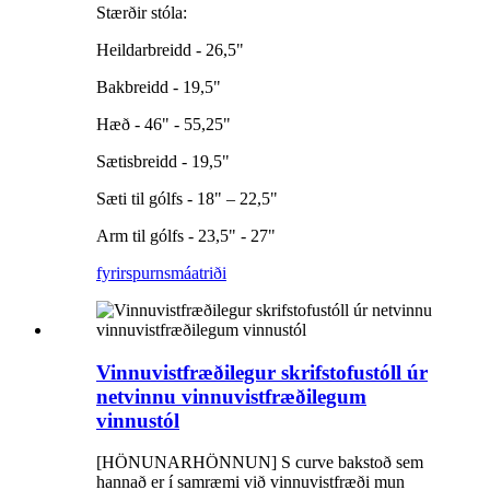
Stærðir stóla:
Heildarbreidd - 26,5"
Bakbreidd - 19,5"
Hæð - 46" - 55,25"
Sætisbreidd - 19,5"
Sæti til gólfs - 18" – 22,5"
Arm til gólfs - 23,5" - 27"
fyrirspurn
smáatriði
Vinnuvistfræðilegur skrifstofustóll úr
netvinnu vinnuvistfræðilegum
vinnustól
[HÖNUNARHÖNNUN] S curve bakstoð sem
hannað er í samræmi við vinnuvistfræði mun