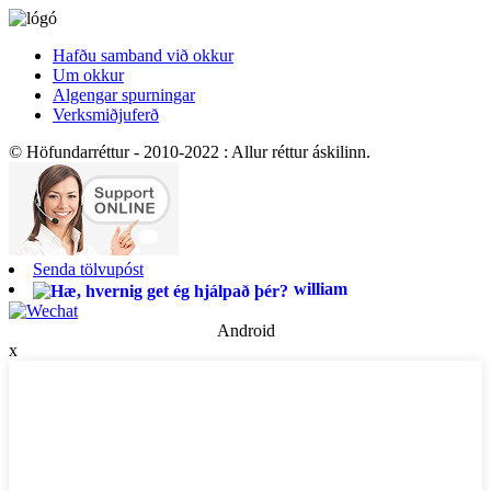
Hafðu samband við okkur
Um okkur
Algengar spurningar
Verksmiðjuferð
© Höfundarréttur - 2010-2022 : Allur réttur áskilinn.
Senda tölvupóst
william
Android
x