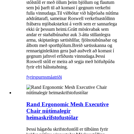
stólstóll er með öllum þeim bjöllum og flautum
sem þú þarft til að komast í gegnum verkefni
fulla vinnudaga.Til viðbótar við háþróaða nútíma
aðdráttarafl, sameinar Roswell verkefnastóllinn
frábæra mjóbakstækni á verði sem er sannarlega
ekki úr þessum heimi.Grátt möskvabak sem
andar er staðalbúnaður auk 3-átta stillanlegra
arma, skiptanlegs sætishlífar, fjölnotabúnaðar og
álbotn með sporthjólum.Breið sætisskanna og
rennaeiginleikinn gera það auðvelt að komast í
gegnum jafnvel erfiðustu vinnudaga.Þessi
Roswell stóll er meira að segja með höfuðpúða
fyrir efri hálsstuðning.
fyrirspurn
smáatriði
Rand Ergonomic Mesh Executive
Chair nútímalegir
heimaskrifstofustólar
Þessi hágæða skrifstofustóll er tilbúinn fyrir