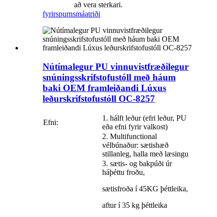
að vera sterkari.
fyrirspurn
smáatriði
Nútímalegur PU vinnuvistfræðilegur
snúningsskrifstofustóll með háum
baki OEM framleiðandi Lúxus
leðurskrifstofustóll OC-8257
1. hálft leður (efri leður, PU
Efni:
eða efni fyrir valkost)
2. Multifunctional
vélbúnaður: sætishæð
stillanleg, halla með læsingu
3. sætis- og bakpúði úr
háþéttu froðu,
sætisfroða í 45KG þéttleika,
aftur í 35 kg þéttleika