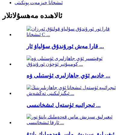
ئىشخانا خىزمەت پونكىتى
ئالاھىدە مەھسۇلاتلار
قارا مەش ئورۇندۇق سۇلياۋ ئار ...
خادىم ئۆي جاھازلىرى ئۈستىلى ۋە ...
ئىجرائىيە ئۈستەل ئىشخانىسى ...
ئېغىرلىق سېزىش ماس قەدەملىك يانتۇ ...