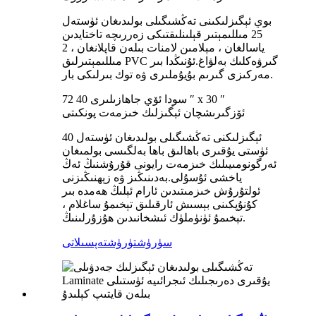
بوي ئېگىزلىكىنى تەڭشىگىلى بولىدىغان ئۈستەل
25 مىللىمېتىر قېلىنلىقتىكى زەررىچە تاختايدىن
ياسالغان ، مېلامىن لامنات بىلەن قاپلانغان ، 2
مىللىمېتىرلىق PVC گىرۋەكلىك بەلۋاغ.ئۇنىڭدا بىر
مەركىزى گىرىم بۇيۇملىرى ۋە توك بىرلىكى بار.
سودا ئۆي جاھازىلىرى 40 72 ″ x 30 ″
ئۆزگىرىشچان ئېگىزلىك خىزمەت پونكىتى
40 ئېگىزلىكنى تەڭشىگىلى بولىدىغان ئۈستەل
ئۈستى يۇقىرى باھالىق باھا بەلگىسى بولمىغان
ئەرگونومىيىلىك خىزمەت رايونى قۇرۇشنىڭ ئەڭ
ياخشى ئۇسۇلى.بەدىنىڭىز ۋە زېھنىڭىزنى
ئولتۇرۇش خىزمىتىدىن ئارام ئېلىڭ ھەمدە بىر
كۇنۇپكىنى بېسىش ئارقىلىق تېخىمۇ ساغلام ،
تېخىمۇ ئۈنۈملۈك ئىشخانىدىن ھۇزۇرلىنىڭ.
سۈرۈشتۈرۈش
تەپسىلاتى