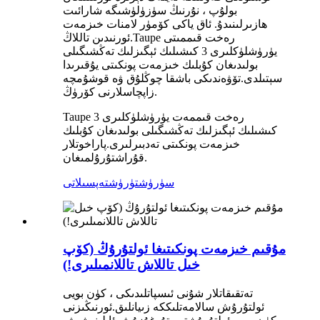
بولۇپ ، نۇرنىڭ سۈزۈلۈشىگە شارائىت
ھازىرلىنىدۇ. ئاق ياكى كۆمۈر لامنات خىزمەت
ئورنىدىن تاللاڭ.Taupe رەخت قىممىتى
يۈرۈشلۈكلىرى 3 كىشىلىك ئېگىزلىك تەڭشىگىلى
بولىدىغان كۇبلىك خىزمەت پونكىتى يۇقىرىدا
سېتىلدى.تۆۋەندىكى باشقا چوڭلۇق ۋە قوشۇمچە
زاپچاسلارنى كۆرۈڭ.
Taupe رەخت قىممەت يۈرۈشلۈكلىرى 3
كىشىلىك ئېگىزلىك تەڭشىگىلى بولىدىغان كۇبلىك
خىزمەت پونكىتى تەدبىرلىرى.پاراخوتلار
قۇراشتۇرۇلمىغان.
سۈرۈشتۈرۈش
تەپسىلاتى
مۇقىم خىزمەت پونكىتىغا ئولتۇرۇڭ (كۆپ
خىل تاللاش تاللانمىلىرى!)
تەتقىقاتلار شۇنى ئىسپاتلىدىكى ، كۈن بويى
ئولتۇرۇش سالامەتلىككە زىيانلىق.ئورنىڭىزنى