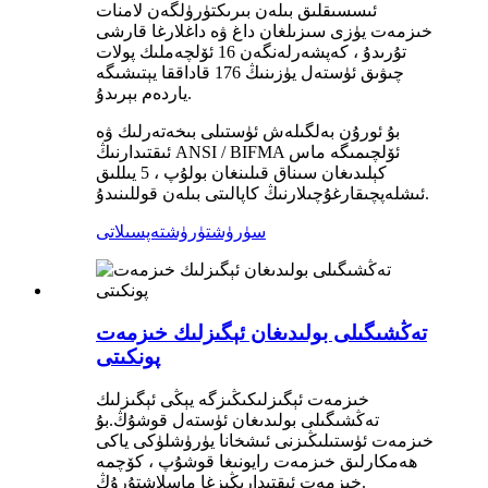
ئىسسىقلىق بىلەن بىرىكتۈرۈلگەن لامنات
خىزمەت يۈزى سىزىلغان داغ ۋە داغلارغا قارشى
تۇرىدۇ ، كەپشەرلەنگەن 16 ئۆلچەملىك پولات
چىۋىق ئۈستەل يۈزىنىڭ 176 قاداققا يېتىشىگە
ياردەم بېرىدۇ.
بۇ ئورۇن بەلگىلەش ئۈستىلى بىخەتەرلىك ۋە
ئىقتىدارنىڭ ANSI / BIFMA ئۆلچىمىگە ماس
كېلىدىغان سىناق قىلىنغان بولۇپ ، 5 يىللىق
ئىشلەپچىقارغۇچىلارنىڭ كاپالىتى بىلەن قوللىنىدۇ.
سۈرۈشتۈرۈش
تەپسىلاتى
تەڭشىگىلى بولىدىغان ئېگىزلىك خىزمەت
پونكىتى
خىزمەت ئېگىزلىكىڭىزگە يېڭى ئېگىزلىك
تەڭشىگىلى بولىدىغان ئۈستەل قوشۇڭ.بۇ
خىزمەت ئۈستىلىڭىزنى ئىشخانا يۈرۈشلۈكى ياكى
ھەمكارلىق خىزمەت رايونىغا قوشۇپ ، كۆچمە
خىزمەت ئىقتىدارىڭىزغا ماسلاشتۇرۇڭ.