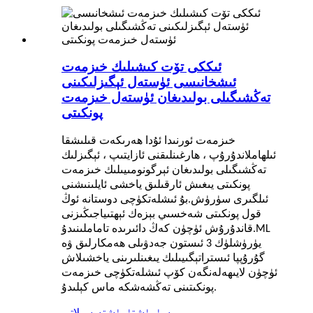
ئىككى تۆت كىشىلىك خىزمەت
ئىشخانىسى ئۈستەل ئېگىزلىكىنى
تەڭشىگىلى بولىدىغان ئۈستەل خىزمەت
پونكىتى
خىزمەت ئورنىدا ئۇدا ھەرىكەت قىلىشقا
ئىلھاملاندۇرۇپ ، ھارغىنلىقنى ئازايتىپ ، ئېگىزلىك
تەڭشىگىلى بولىدىغان ئېرگونومىيىلىك خىزمەت
پونكىتى يىغىش ئارقىلىق ياخشى ئايلىنىشنى
ئىلگىرى سۈرۈش.بۇ ئىشلەتكۈچى دوستانە ئوڭ
قول پونكىتى شەخسىي بېزەك ئېھتىياجىڭىزنى
قاندۇرۇش ئۈچۈن كەڭ دائىرىدە تاماملىنىدۇ.ML
يۈرۈشلۈك 3 ئىستون جەدۋىلى ھەمكارلىق ۋە
گۇرۇپپا ئىستراتېگىيىلىك يىغىنلىرىنى ياخشىلاش
ئۈچۈن لايىھەلەنگەن كۆپ ئىشلەتكۈچى خىزمەت
پونكىتىنى تەڭشەشكە ماس كېلىدۇ.
سۈرۈشتۈرۈش
تەپسىلاتى