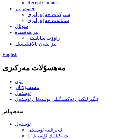
Recept Counter
خەۋەرلەر
شىركەت خەۋەرلىرى
سانائەت خەۋەرلىرى
سوئال
بىز ھەققىدە
زاۋۇت ساياھىتى
بىز بىلەن ئالاقىلىشىڭ
English
مەھسۇلات مەركىزى
ئۆي
مەھسۇلاتلار
ئۈستەل
ئېگىزلىكىنى تەڭشىگىلى بولىدىغان ئۈستەل
سەھىپىلەر
ئۈستەل
ئىجرائىيە ئۈستىلى
L شەكىللىك ئۈستەل