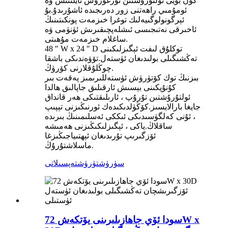
كۈن بويى ئولتۇرۇشتىن تۇرغۇزۇش ئايلىنىش ۋە
ئومۇمىي راھەتنى زور دەرىجىدە ئاشۇرىدۇ.بۇ
ئېرگونولوگىيەلىك توغرا خىزمەت پونكىتىنىڭ
ئاخىرقى نەتىجىسى ئىشلەپچىقىرىش ئۈنۈمى ۋە
ساغلام خىزمەت مۇھىتى.
48 ″ W x 24 ″ D توكلۇق لىفت ئېگىزلىكىنى
تەڭشىگىلى بولىدىغان ئۈستەل.تۆۋەندىكى باشقا
چوڭلۇقلارنى كۆرۈڭ.
بىزنىڭ توك كۆتۈرۈش ئۈستەللىرىمىز پەقەت بىر
كۇنۇپكىنى بېسىش ئارقىلىق جاپالىق ھالدا
ئولتۇرۇشتىن تۇرۇپ ، ئارىلىقتىكى ھەر قانداق
جايغا بارالايسىز.كۆڭۈلدىكىدەك ئورنىڭىزنى تېپىپ
، ئۇنى كەلگۈسىدىكى ئىككى ئەسلىمىنىڭ بىرىدە
ساقلاڭ.ياكى ، ئېگىزلىكىڭىزنى ھەمىشە
ئۆزگىرىپ تۇرىدىغان ئېھتىياجىڭىزغا
ماسلاشتۇرۇڭ.
سۈرۈشتۈرۈش
تەپسىلاتى
سودا ئۆي جاھازىلىرىنى يۆتكەش 72W x