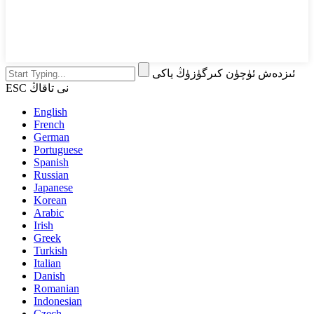
ئىزدەش ئۈچۈن كىرگۈزۈڭ ياكى
ESC نى تاقاڭ
English
French
German
Portuguese
Spanish
Russian
Japanese
Korean
Arabic
Irish
Greek
Turkish
Italian
Danish
Romanian
Indonesian
Czech