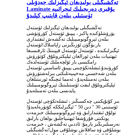
تەڭشىگىلى بولىدىغان ئېگىزلىك جەدۋىلى
Laminate يۇقىرى دەرىجىلىك ئىجرائىيە
ئۈستىلى بىلەن قايتىپ كېلىدۇ
تەڭشىگىلى بولىدىغان ئېگىزلىك ئۈستەل
يۈرۈشلۈكىدە پاكىز ، يېپىق ئۈستەل كۆرۈنۈشى
بىلەن ئېروگونومىيىلىك تەڭشەش ئىقتىدارى
بار.بۈگۈن ئۆزىڭىزنى زاپاسلاڭ!ئۈستەل
ئېگىزلىكىدە ، ئۈستەل ئۈستەل قېپىنىڭ ئارقىسىغا
ئېھتىيات بىلەن ئورالغان ئېلېكترونلۇق كۆتۈرۈش
رامكىسى بار ئۆلچەملىك ئۈستەلدەك
كۆرۈنىدۇ.ئىشلەتكۈچىنى يېپىق ئاساسىي ئۈستەل
بىلەن شەخسىي مەخپىيەتلىكنى بىرلەشتۈرۈش
بىلەن تەمىنلەيدۇ ، ئەمما ئىچىگە ئورنىتىلغان
ئېلېكترونلۇق لىفت ئۈستىلىنىڭ ئېروگونومىيىلىك
پايدىسى بىلەن تەمىنلەيدۇ.
بىر كۇنۇپكىنى چەكسىڭىز ، ئىشلەتكۈچى ئۈستەل
ئۈستىنى 30 ″ دىن 50 ″ ئېگىزلىككە كۆتۈرەلەيدۇ!
تولۇق ئىقتىدارلىق ۋە ئېروگونومىيىلىك خىزمەت
پونكىتى قۇرۇشقا ئېھتىياجلىق بولغان بارلىق
نەرسىلىرىڭىز بارمۇ: ئاددىي تەڭشەش ، خىزمەت
بوشلۇقى ۋە ساقلاش بوشلۇقى مول!تەڭشىگىلى