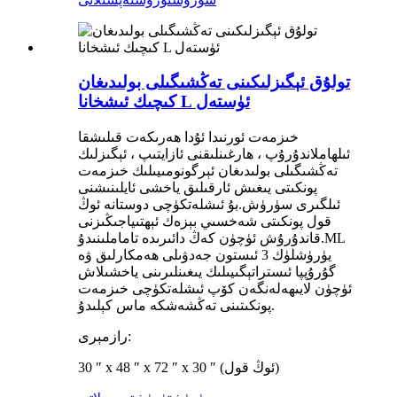
تولۇق ئېگىزلىكىنى تەڭشىگىلى بولىدىغان
كىچىك ئىشخانا L ئۈستەل
خىزمەت ئورنىدا ئۇدا ھەرىكەت قىلىشقا
ئىلھاملاندۇرۇپ ، ھارغىنلىقنى ئازايتىپ ، ئېگىزلىك
تەڭشىگىلى بولىدىغان ئېرگونومىيىلىك خىزمەت
پونكىتى يىغىش ئارقىلىق ياخشى ئايلىنىشنى
ئىلگىرى سۈرۈش.بۇ ئىشلەتكۈچى دوستانە ئوڭ
قول پونكىتى شەخسىي بېزەك ئېھتىياجىڭىزنى
قاندۇرۇش ئۈچۈن كەڭ دائىرىدە تاماملىنىدۇ.ML
يۈرۈشلۈك 3 ئىستون جەدۋىلى ھەمكارلىق ۋە
گۇرۇپپا ئىستراتېگىيىلىك يىغىنلىرىنى ياخشىلاش
ئۈچۈن لايىھەلەنگەن كۆپ ئىشلەتكۈچى خىزمەت
پونكىتىنى تەڭشەشكە ماس كېلىدۇ.
رازمېرى:
30 ″ x 48 ″ x 72 ″ x 30 ″ (ئوڭ قول)