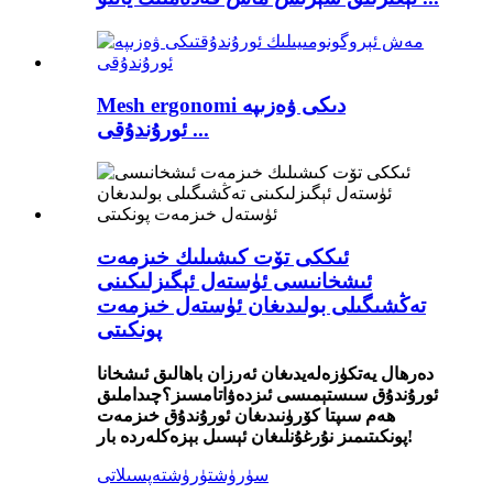
Mesh ergonomi دىكى ۋەزىپە
ئورۇندۇقى ...
ئىككى تۆت كىشىلىك خىزمەت
ئىشخانىسى ئۈستەل ئېگىزلىكىنى
تەڭشىگىلى بولىدىغان ئۈستەل خىزمەت
پونكىتى
دەرھال يەتكۈزەلەيدىغان ئەرزان باھالىق ئىشخانا
ئورۇندۇق سىستېمىسى ئىزدەۋاتامسىز؟چىداملىق
ھەم سىپتا كۆرۈنىدىغان ئورۇندۇق خىزمەت
پونكىتىمىز نۇرغۇنلىغان ئېسىل بېزەكلەردە بار!
سۈرۈشتۈرۈش
تەپسىلاتى