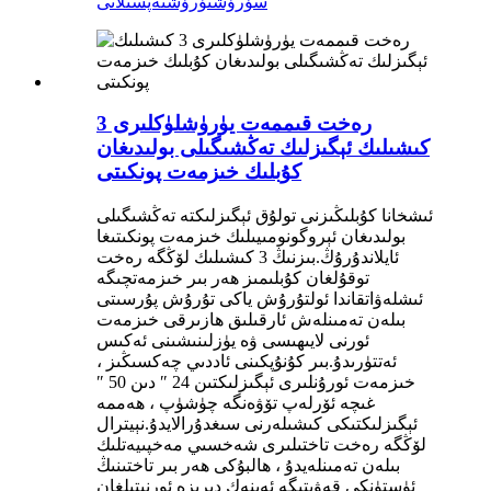
سۈرۈشتۈرۈش
تەپسىلاتى
رەخت قىممەت يۈرۈشلۈكلىرى 3
كىشىلىك ئېگىزلىك تەڭشىگىلى بولىدىغان
كۇبلىك خىزمەت پونكىتى
ئىشخانا كۇبلىڭىزنى تولۇق ئېگىزلىكتە تەڭشىگىلى
بولىدىغان ئېروگونومىيىلىك خىزمەت پونكىتىغا
ئايلاندۇرۇڭ.بىزنىڭ 3 كىشىلىك لۆڭگە رەخت
توقۇلغان كۇبلىمىز ھەر بىر خىزمەتچىگە
ئىشلەۋاتقاندا ئولتۇرۇش ياكى تۇرۇش پۇرسىتى
بىلەن تەمىنلەش ئارقىلىق ھازىرقى خىزمەت
ئورنى لايىھىسى ۋە يۈزلىنىشىنى ئەكىس
ئەتتۈرىدۇ.بىر كۇنۇپكىنى ئاددىي چەكسىڭىز ،
خىزمەت ئورۇنلىرى ئېگىزلىكتىن 24 ″ دىن 50 ″
غىچە ئۆرلەپ تۆۋەنگە چۈشۈپ ، ھەممە
ئېگىزلىكتىكى كىشىلەرنى سىغدۇرالايدۇ.نېيترال
لۆڭگە رەخت تاختىلىرى شەخسىي مەخپىيەتلىك
بىلەن تەمىنلەيدۇ ، ھالبۇكى ھەر بىر تاختىنىڭ
ئۈستۈنكى قەۋىتىگە ئەينەك دېرىزە ئورنىتىلغان