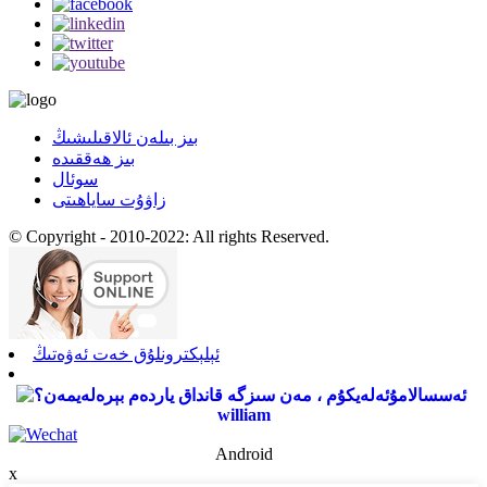
بىز بىلەن ئالاقىلىشىڭ
بىز ھەققىدە
سوئال
زاۋۇت ساياھىتى
© Copyright - 2010-2022: All rights Reserved.
ئېلېكترونلۇق خەت ئەۋەتىڭ
william
Android
x