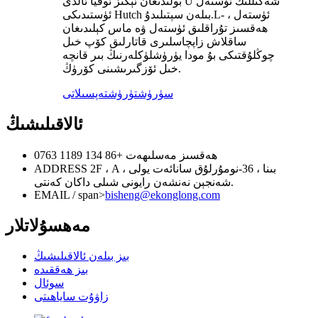
بولىدىغان ئېگىز ئوقيا ئالدى U شەكىللىك ئۈستەل
ئۈستىدىكى Hutch بىلەن سېتىلىدۇ.L- ئۈستەل ،
ھەقسىز تۇراقلىق ئۈستەل ۋە ماس كېلىدىغان
ساقلاش زاپچاسلىرى قاتارلىق كۆپ خىل
چوڭلۇقتىكى بۇ مودا يۈرۈشلۈكلەرنىڭ بىر قانچە
خىل ئۆزگىرىشىنى كۆرۈڭ.
سۈرۈشتۈرۈش
تەپسىلاتى
ئالاقىلىشىڭ
ھەقسىز مەسلىھەت
+86 134 1189 0763
2F ، A بىنا ، 36-نومۇرلۇق سانائەت يولى ،
ADDRESS
شەنجېن نەنشەن رايونى شىلى داكان كەنتى.
EMAIL / span>
bisheng@ekonglong.com
مەھسۇلاتلار
بىز بىلەن ئالاقىلىشىڭ
بىز ھەققىدە
سوئال
زاۋۇت ساياھىتى