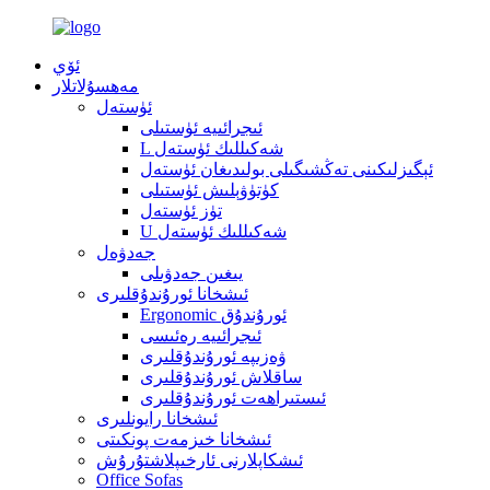
ئۆي
مەھسۇلاتلار
ئۈستەل
ئىجرائىيە ئۈستىلى
L شەكىللىك ئۈستەل
ئېگىزلىكىنى تەڭشىگىلى بولىدىغان ئۈستەل
كۈتۈۋېلىش ئۈستىلى
تۈز ئۈستەل
U شەكىللىك ئۈستەل
جەدۋەل
يىغىن جەدۋىلى
ئىشخانا ئورۇندۇقلىرى
Ergonomic ئورۇندۇق
ئىجرائىيە رەئىسى
ۋەزىپە ئورۇندۇقلىرى
ساقلاش ئورۇندۇقلىرى
ئىستىراھەت ئورۇندۇقلىرى
ئىشخانا رايونلىرى
ئىشخانا خىزمەت پونكىتى
ئىشكاپلارنى ئارخىپلاشتۇرۇش
Office Sofas