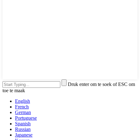
Druk enter om te soek of ESC om
toe te maak
English
French
German
Portuguese
Spanish
Russian
Japanese