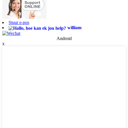
Stuur e-pos
william
Android
x