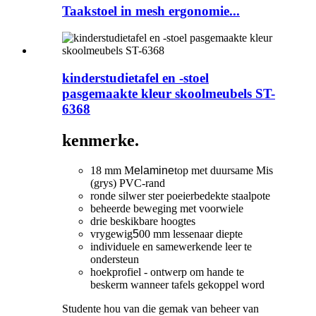
Taakstoel in mesh ergonomie...
kinderstudietafel en -stoel
pasgemaakte kleur skoolmeubels ST-
6368
kenmerke.
18 mm M
elamine
top met duursame Mis
(grys) PVC-rand
ronde silwer ster poeierbedekte staalpote
beheerde beweging met voorwiele
drie beskikbare hoogtes
vrygewig
5
00 mm lessenaar diepte
individuele en samewerkende leer te
ondersteun
hoekprofiel - ontwerp om hande te
beskerm wanneer tafels gekoppel word
Studente hou van die gemak van beheer van