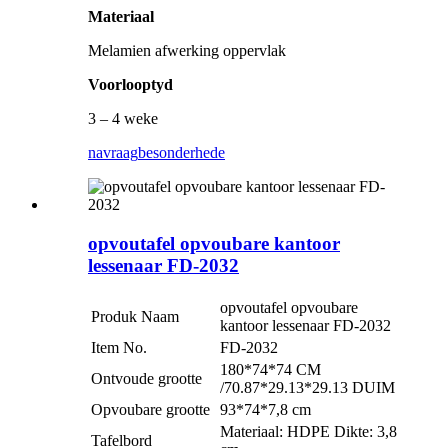
Materiaal
Melamien afwerking oppervlak
Voorlooptyd
3 – 4 weke
navraag
besonderhede
opvoutafel opvoubare kantoor
lessenaar FD-2032
opvoutafel opvoubare
Produk Naam
kantoor lessenaar FD-2032
Item No.
FD-2032
180*74*74 CM
Ontvoude grootte
/70.87*29.13*29.13 DUIM
Opvoubare grootte
93*74*7,8 cm
Materiaal: HDPE Dikte: 3,8
Tafelbord