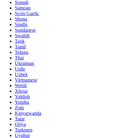
Somali
Samoan
Scots Gaelic
Shona
Sindhi
Sundanese
Swahili
Tajik
Tamil
Telugu
Thai
Ukrainian
Urdu
Uzbek
Vietnamese
Welsh
Xhosa
Yiddish
Yoruba
Zulu
Kinyarwanda
Tatar
Oriya
Turkmen
Uyghur