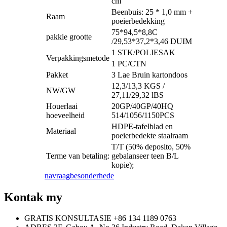
cm
Beenbuis: 25 * 1,0 mm +
Raam
poeierbedekking
75*94,5*8,8C
pakkie grootte
/29,53*37,2*3,46 DUIM
1 STK/POLIESAK
Verpakkingsmetode
1 PC/CTN
Pakket
3 Lae Bruin kartondoos
12,3/13,3 KGS /
NW/GW
27,11/29,32 lBS
Houerlaai
20GP/40GP/40HQ
hoeveelheid
514/1056/1150PCS
HDPE-tafelblad en
Materiaal
poeierbedekte staalraam
T/T (50% deposito, 50%
Terme van betaling:
gebalanseer teen B/L
kopie);
navraag
besonderhede
Kontak my
GRATIS KONSULTASIE
+86 134 1189 0763