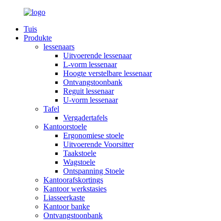
Tuis
Produkte
lessenaars
Uitvoerende lessenaar
L-vorm lessenaar
Hoogte verstelbare lessenaar
Ontvangstoonbank
Reguit lessenaar
U-vorm lessenaar
Tafel
Vergadertafels
Kantoorstoele
Ergonomiese stoele
Uitvoerende Voorsitter
Taakstoele
Wagstoele
Ontspanning Stoele
Kantoorafskortings
Kantoor werkstasies
Liasseerkaste
Kantoor banke
Ontvangstoonbank