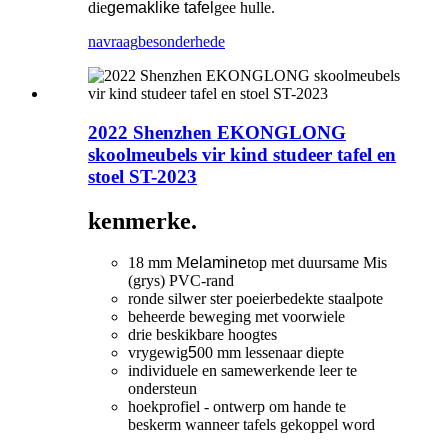
die
gemaklike tafel
gee hulle.
navraag
besonderhede
2022 Shenzhen EKONGLONG
skoolmeubels vir kind studeer tafel en
stoel ST-2023
kenmerke.
18 mm M
elamine
top met duursame Mis
(grys) PVC-rand
ronde silwer ster poeierbedekte staalpote
beheerde beweging met voorwiele
drie beskikbare hoogtes
vrygewig
5
00 mm lessenaar diepte
individuele en samewerkende leer te
ondersteun
hoekprofiel - ontwerp om hande te
beskerm wanneer tafels gekoppel word