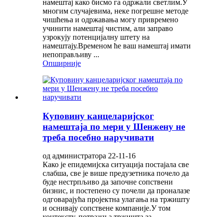
намештај како бисмо га одржали светлим.У
многим случајевима, неке погрешне методе
чишћења и одржавања могу привремено
учинити намештај чистим, али заправо
узрокују потенцијалну штету на
намештају.Временом ће ваш намештај имати
непоправљиву ...
Опширније
Куповину канцеларијског
намештаја по мери у Шенжену не
треба посебно наручивати
од администратора 22-11-16
Како је епидемијска ситуација постајала све
слабша, све је више предузетника почело да
буде нестрпљиво да започне сопствени
бизнис, и постепено су почели да проналазе
одговарајућа пројектна улагања на тржишту
и оснивају сопствене компаније.У том
контексту, потражња тржишта за