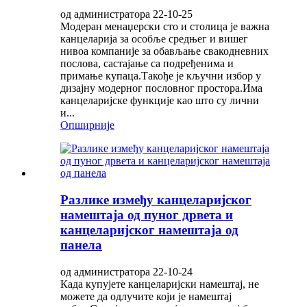
од администратора 22-10-25
Модеран менаџерски сто и столица је важна
канцеларија за особље средњег и вишег
нивоа компаније за обављање свакодневних
послова, састајање са подређенима и
примање купаца.Такође је кључни избор у
дизајну модерног пословног простора.Има
канцеларијске функције као што су лични
и...
Опширније
Разлике између канцеларијског
намештаја од пуног дрвета и
канцеларијског намештаја од
панела
од администратора 22-10-24
Када купујете канцеларијски намештај, не
можете да одлучите који је намештај