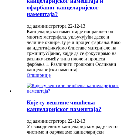
канцеларијског намештаја и
офарбаног канцеларијског
намештаја?
од администратора 22-12-13
Канцеларијски намештај је направљен од
многих материјала, укључујући даске и
челичне оквире.Ту је и процес фарбања.Како
да идентификујемо блиставе материјале на
тржишту?Данас, хајде да се фокусирамо на
разлику између типа плоче и процеса
фарбања 1. Различити трошкови Осликани
канцеларијски намештај...
Опширније
Које су вештине чишћења
канцеларијског намештаја?
од администратора 22-12-13
У свакодневном канцеларијском раду често
чистимо и одржавамо канцеларијски