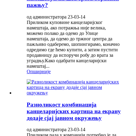
пажњу?
од администратора 23-03-14
Приликом куповине канцеларијског
намештаја, ако потражња није велика,
можемо полако да одемо до Улице
намештаја, да одемо до тржног центра да
пажљиво одаберемо, шопингирамо, коначно
одредимо где ћемо купити, а затим пустити
продавницу да испоручи робу до врата за
уградњу.Како одабрати канцеларијски
намештај...
Опширније
Разноликост комбинација
канцеларијских картица на екрану
додаје сјај јавном окружењу
од администратора 23-03-14
Приликом рада у компанији потребно је да