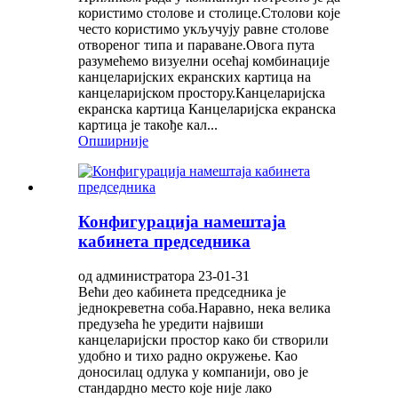
користимо столове и столице.Столови које
често користимо укључују равне столове
отвореног типа и параване.Овога пута
разумећемо визуелни осећај комбинације
канцеларијских екранских картица на
канцеларијском простору.Канцеларијска
екранска картица Канцеларијска екранска
картица је такође кал...
Опширније
Конфигурација намештаја
кабинета председника
од администратора 23-01-31
Већи део кабинета председника је
једнокреветна соба.Наравно, нека велика
предузећа ће уредити највиши
канцеларијски простор како би створили
удобно и тихо радно окружење. Као
доносилац одлука у компанији, ово је
стандардно место које није лако