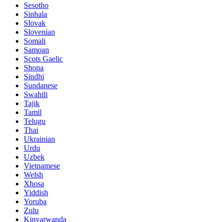
Sesotho
Sinhala
Slovak
Slovenian
Somali
Samoan
Scots Gaelic
Shona
Sindhi
Sundanese
Swahili
Tajik
Tamil
Telugu
Thai
Ukrainian
Urdu
Uzbek
Vietnamese
Welsh
Xhosa
Yiddish
Yoruba
Zulu
Kinyarwanda