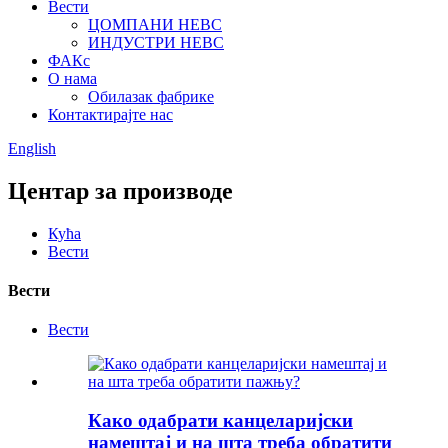
Вести
ЦОМПАНИ НЕВС
ИНДУСТРИ НЕВС
ФАКс
О нама
Обилазак фабрике
Контактирајте нас
English
Центар за производе
Кућа
Вести
Вести
Вести
Како одабрати канцеларијски
намештај и на шта треба обратити