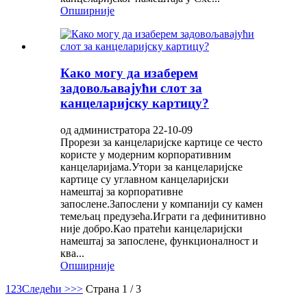
Опширније
Како могу да изаберем
задовољавајући слот за
канцеларијску картицу?
од администратора 22-10-09
Прорези за канцеларијске картице се често
користе у модерним корпоративним
канцеларијама.Утори за канцеларијске
картице су углавном канцеларијски
намештај за корпоративне
запослене.Запослени у компанији су камен
темељац предузећа.Играти га дефинитивно
није добро.Као пратећи канцеларијски
намештај за запослене, функционалност и
ква...
Опширније
1
2
3
Следећи >
>>
Страна 1 / 3