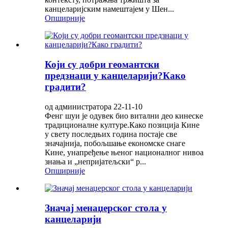
канцеларијским намештајем у Шен...
Опширније
Који су добри геомантски
предзнаци у канцеларији?Како
градити?
од администратора 22-11-10
Фенг шуи је одувек био витални део кинеске
традиционалне културе.Како позиција Кине
у свету последњих година постаје све
значајнија, побољшање економске снаге
Кине, унапређење њеног националног нивоа
знања и „непријатељски“ р...
Опширније
Значај менаџерског стола у
канцеларији