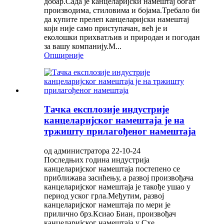
добар.Сада је канцеларијски намештај богат
производима, стиловима и бојама.Требало би
да купите прелеп канцеларијски намештај
који није само приступачан, већ је и
еколошки прихватљив и природан и погодан
за вашу компанију.М...
Опширније
Тачка експлозије индустрије
канцеларијског намештаја је на
тржишту прилагођеног намештаја
од администратора 22-10-24
Последњих година индустрија
канцеларијског намештаја постепено се
приближава засићењу, а развој произвођача
канцеларијског намештаја је такође ушао у
период уског грла.Међутим, развој
канцеларијског намештаја по мери је
прилично брз.Ксиао Биан, произвођач
канцеларијског намештаја у Схе...