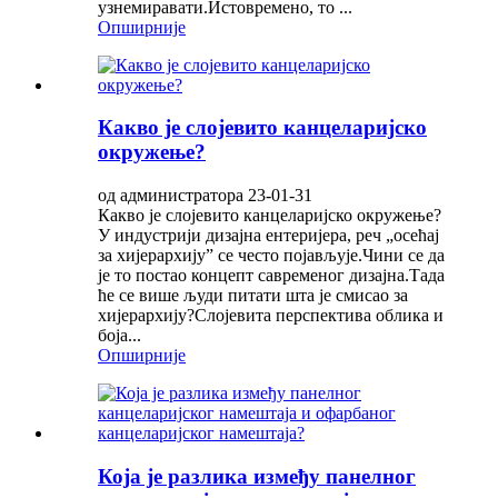
узнемиравати.Истовремено, то ...
Опширније
Какво је слојевито канцеларијско
окружење?
од администратора 23-01-31
Какво је слојевито канцеларијско окружење?
У индустрији дизајна ентеријера, реч „осећај
за хијерархију” се често појављује.Чини се да
је то постао концепт савременог дизајна.Тада
ће се више људи питати шта је смисао за
хијерархију?Слојевита перспектива облика и
боја...
Опширније
Која је разлика између панелног