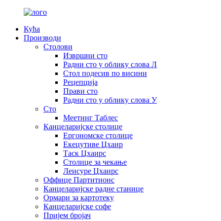
Кућа
Производи
Столови
Извршни сто
Радни сто у облику слова Л
Стол подесив по висини
Рецепција
Прави сто
Радни сто у облику слова У
Сто
Меетинг Таблес
Канцеларијске столице
Ергономске столице
Екецутиве Цхаир
Таск Цхаирс
Столице за чекање
Леисуре Цхаирс
Оффице Партитионс
Канцеларијске радне станице
Ормари за картотеку
Канцеларијске софе
Пријем бројач