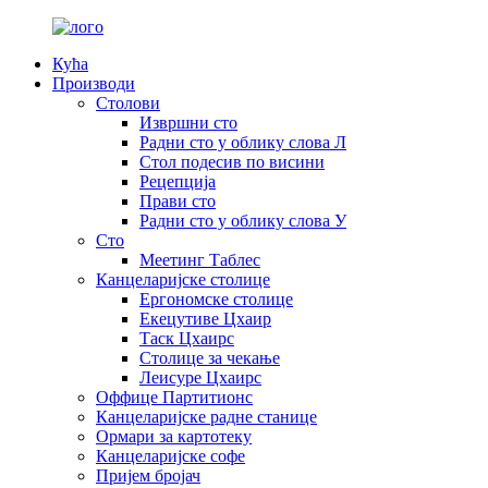
Кућа
Производи
Столови
Извршни сто
Радни сто у облику слова Л
Стол подесив по висини
Рецепција
Прави сто
Радни сто у облику слова У
Сто
Меетинг Таблес
Канцеларијске столице
Ергономске столице
Екецутиве Цхаир
Таск Цхаирс
Столице за чекање
Леисуре Цхаирс
Оффице Партитионс
Канцеларијске радне станице
Ормари за картотеку
Канцеларијске софе
Пријем бројач