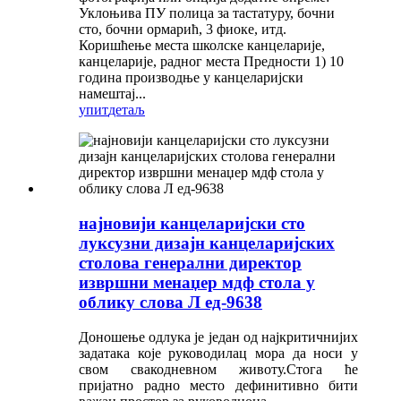
Уклоњива ПУ полица за тастатуру, бочни
сто, бочни ормарић, 3 фиоке, итд.
Коришћење места школске канцеларије,
канцеларије, радног места Предности 1) 10
година производње у канцеларијски
намештај...
упит
детаљ
најновији канцеларијски сто
луксузни дизајн канцеларијских
столова генерални директор
извршни менаџер мдф стола у
облику слова Л ед-9638
Доношење одлука је један од најкритичнијих
задатака које руководилац мора да носи у
свом свакодневном животу.Стога ће
пријатно радно место дефинитивно бити