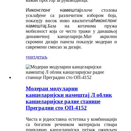
важан простор за руководиоца.
Ииконглонг намештај
плоче столова
усклађене са различитим избором боја,
показују висок ниво квалитета
Ииконглонг
намештај
.База на котачима пружа
мобилност која се често тражи у данашњој
динамичној канцеларији.Мат акрилни
скромни дизајн панела показује модеран и
савремени смисао за дизајн.
упит
детаљ
Модеран модуларни
канцеларијски намештај Л облик
канцеларијске радне станице
Преградни сто ОП-4152
Чиста и једноставна естетика у комбинацији
са богатим речником материјала ствара
привлачан канцеларијски пејзаж оживљен