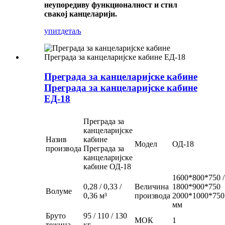
неупоредиву функционалност и стил
свакој канцеларији.
упит
детаљ
Преграда за канцеларијске кабине
Преграда за канцеларијске кабине
ЕД-18
Преграда за
канцеларијске
Назив
кабине
Модел
ОД-18
производа
Преграда за
канцеларијске
кабине ОД-18
1600*800*750 /
0,28 / 0,33 /
Величина
1800*900*750
Волуме
0,36 м³
производа
2000*1000*750
мм
Бруто
95 / 110 / 130
МОК
1
тежина
кг