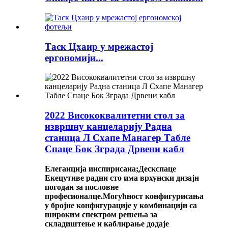
Таск Цхаир у мрежастој
ергономији...
2022 Висококвалитетни стол за
извршну канцеларију Радна
станица Л Схапе Манагер Табле
Спаце Бок Зграда Дрвени кабл
Елеганција инспирисана;Дескспаце
Екецутиве радни сто има врхунски дизајн
погодан за пословне
професионалце.Могућност конфигурисања
у бројне конфигурације у комбинацији са
широким спектром решења за
складиштење и каблирање додаје