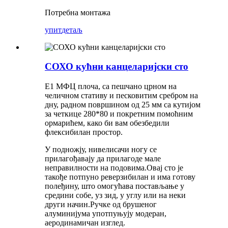
Потребна монтажа
упит
детаљ
СОХО кућни канцеларијски сто
Е1 МФЦ плоча, са пешчано црном на
челичном стативу и песковитим сребром на
дну, радном површином од 25 мм са кутијом
за четкице 280*80 и покретним помоћним
ормарићем, како би вам обезбедили
флексибилан простор.
У подножју, нивелисачи ногу се
прилагођавају да прилагоде мале
неправилности на подовима.Овај сто је
такође потпуно реверзибилан и има готову
полеђину, што омогућава постављање у
средини собе, уз зид, у углу или на неки
други начин.Ручке од брушеног
алуминијума употпуњују модеран,
аеродинамичан изглед.