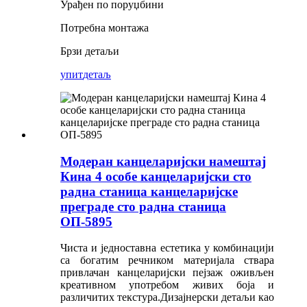
Урађен по поруџбини
Потребна монтажа
Брзи детаљи
упит
детаљ
Модеран канцеларијски намештај
Кина 4 особе канцеларијски сто
радна станица канцеларијске
преграде сто радна станица
ОП-5895
Чиста и једноставна естетика у комбинацији
са богатим речником материјала ствара
привлачан канцеларијски пејзаж оживљен
креативном употребом живих боја и
различитих текстура.Дизајнерски детаљи као