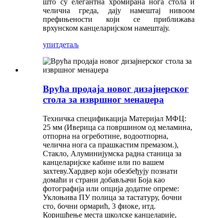
што су елегантна хромирана нога стола и
челична греда, дају намештај нивоом
префињености који се приближава
врхунском канцеларијском намештају.
упит
детаљ
Врућа продаја новог дизајнерског
стола за извршног менаџера
Техничка спецификација Материјал МФЦ:
25 мм (Иверица са површином од меламина,
отпорна на огреботине, водоотпорна,
челична нога са прашкастим премазом.),
Стакло, Алуминијумска радна станица за
канцеларијске кабине или по вашем
захтеву.Хардвер који обезбеђују познати
домаћи и страни добављачи Боја као
фотографија или опција додатне опреме:
Уклоњива ПУ полица за тастатуру, бочни
сто, бочни ормарић, 3 фиоке, итд.
Коришћење места школске канцеларије,