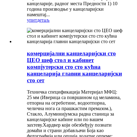
канцеларије, радног места Предности 1) 10
година производње у канцеларијски
намештај...
упит
детаљ
комерцијални канцеларијски сто
ЦЕО шеф стол и кабинет
компјутерски сто сто кућна
канцеларија главни канцеларијски
сто сет
Техничка спецификација Материјал МФЦ:
25 мм (Иверица са површином од меламина,
отпорна на огреботине, водоотпорна,
челична нога са прашкастим премазом.),
Стакло, Алуминијумска радна станица за
канцеларијске кабине или по вашем
захтеву.Хардвер који обезбеђују познати
домаћи и страни добављачи Боја као
фотографија или опција додатне опреме: