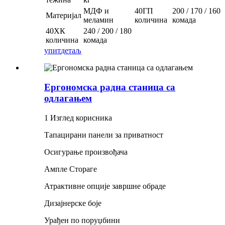
МДФ и
40ГП
200 / 170 / 160
Материјал
меламин
количина
комада
40ХК
240 / 200 / 180
количина
комада
упит
детаљ
Ергономска радна станица са
одлагањем
1 Изглед корисника
Тапацирани панели за приватност
Осигурање произвођача
Ампле Стораге
Атрактивне опције завршне обраде
Дизајнерске боје
Урађен по поруџбини