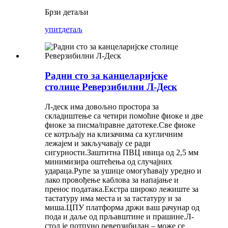
Брзи детаљи
упит
детаљ
Радни сто за канцеларијске
столице Реверзибилни Л-Деск
Л-деск има довољно простора за
складиштење са четири помоћне фиоке и две
фиоке за писма/правне датотеке.Све фиоке
се котрљају на клизачима са кугличним
лежајем и закључавају се ради
сигурности.Заштитна ПВЦ ивица од 2,5 мм
минимизира оштећења од случајних
удараца.Рупе за ушице омогућавају уредно и
лако провођење каблова за напајање и
пренос података.Екстра широко лежиште за
тастатуру има места и за тастатуру и за
миша.ЦПУ платформа држи ваш рачунар од
пода и даље од прљавштине и прашине.Л-
стол је потпуно реверзибилан – може се