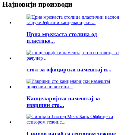
Најновији производи
Црна мрежаста столица од
пластике...
стол за официрски намештај и...
Канцеларијски намештај за
извршни сто...
Синхро нагиб са сензором тежине...