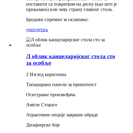
поставити са повратком на десну (као што је
приказано) или леву страну главног стола.
Бродови спремни за склапање.
упит
детаљ
Л облик канцеларијског стола сто
за особље
2 Изглед корисника
Тапацирани панели за приватност
Осигурање произвођача
Ампле Стораге
Атрактивне опције завршне обраде
Дизајнерске боје