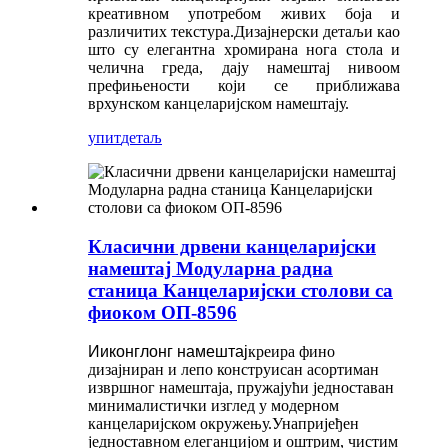
креативном употребом живих боја и
различитих текстура.Дизајнерски детаљи као
што су елегантна хромирана нога стола и
челична греда, дају намештај нивоом
префињености који се приближава
врхунском канцеларијском намештају.
упит
детаљ
Класични дрвени канцеларијски
намештај Модуларна радна
станица Канцеларијски столови са
фиоком ОП-8596
Ииконглонг намештај
креира фино
дизајниран и лепо конструисан асортиман
извршног намештаја, пружајући једноставан
минималистички изглед у модерном
канцеларијском окружењу.Унапријеђен
једноставном елеганцијом и оштрим, чистим