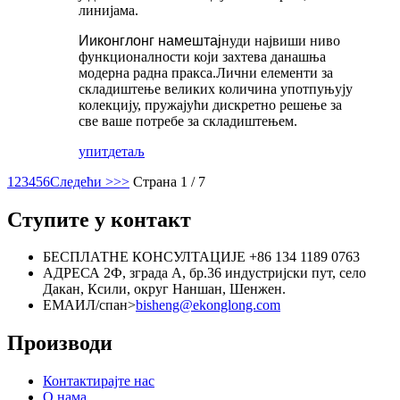
линијама.
Ииконглонг намештај
нуди највиши ниво
функционалности који захтева данашња
модерна радна пракса.Лични елементи за
складиштење великих количина употпуњују
колекцију, пружајући дискретно решење за
све ваше потребе за складиштењем.
упит
детаљ
1
2
3
4
5
6
Следећи >
>>
Страна 1 / 7
Ступите у контакт
БЕСПЛАТНЕ КОНСУЛТАЦИЈЕ
+86 134 1189 0763
АДРЕСА
2Ф, зграда А, бр.36 индустријски пут, село
Дакан, Ксили, округ Наншан, Шенжен.
ЕМАИЛ/спан>
bisheng@ekonglong.com
Производи
Контактирајте нас
О нама