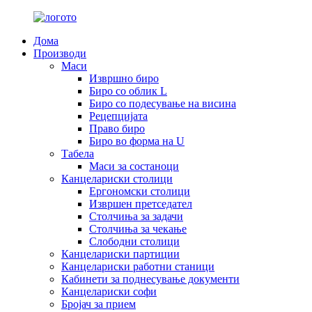
Дома
Производи
Маси
Извршно биро
Биро со облик L
Биро со подесување на висина
Рецепцијата
Право биро
Биро во форма на U
Табела
Маси за состаноци
Канцелариски столици
Ергономски столици
Извршен претседател
Столчиња за задачи
Столчиња за чекање
Слободни столици
Канцелариски партиции
Канцелариски работни станици
Кабинети за поднесување документи
Канцелариски софи
Бројач за прием