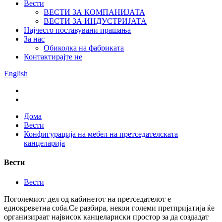
Вести
ВЕСТИ ЗА КОМПАНИЈАТА
ВЕСТИ ЗА ИНДУСТРИЈАТА
Најчесто поставувани прашања
За нас
Обиколка на фабриката
Контактирајте не
English
Дома
Вести
Конфигурација на мебел на претседателската
канцеларија
Вести
Вести
Поголемиот дел од кабинетот на претседателот е
еднокреветна соба.Се разбира, некои големи претпријатија ќе
организираат највисок канцелариски простор за да создадат