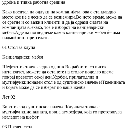
удобна и тивка работна средина
Како носител на одлуки на компанијата, ова е стандардно
место кое не е лесно да се вознемири.Во исто време, може да
се сретне и со важни клиенти и да ја одрази силата на
компанијата?Секако, тоа е изборот на канцелариски
мебел.Ајде да погледнеме каков канцелариски мебел ќе има
надмоќниот претседател.
01 Стол за клупа
Канцелариски мебел
Шефското столче е едно од нив.Во работата со висок
интензитет, можете да останете на столот подолго време
покрај креветот секој ден.Удобен, прилагодлив и
мултифункционален стол е од суштинско значење!Ткаенината
и бојата може да се изберат по ваша желба
Лет 02
Бирото е од суштинско значење!Клучната точка е
мултифункционалната, врвна атмосфера, која го претставува
изгледот на шефот
03 Преден стол