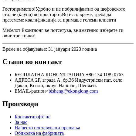
Гостопримство!Удобно и не побрилијантно од шефовското
столче (клупа) во просторот.Во исто време, треба да
преземеме квалификација за примање големи клиенти
Мебелот Еконглонг ве потсетува, внимателно изберете ги
овие три точки!
Време на објавување: 31 јануари 2023 година
Стапи во контакт
БЕСПЛАТНА КОНСУЛТАЦИЈА
+86 134 1189 0763
АДРЕСА
2F, зграда А, бр.36 Индустриски пат, село
Дакан, Ксили, округ Наншан, Шенжен.
EMAIL/распон>
bisheng@ekonglong.com
Производи
Контактирајте не
За нас
Најчесто поставувани прашања
Обиколка на фабриката