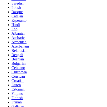
Swedish
Polish
Basque
Catalan
Esperanto
Hindi
Lao
Albanian
Amharic
Armenian
Azerbaijani
Belarusian
Bengali
Bosnian
Bulgarian
Cebuano
Chichewa
Corsican
Croatian
Dutch
Estonian
Filipino
Finnish
Frisian
Galician