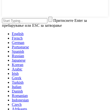
Притиснете Enter за
пребарување или ESC за затворање
English
French
German
Portuguese
Spanish
Russian
Japanese
Korean
Arabic
Irish
Greek
Turkish
Italian
Danish
Romanian
Indonesian
Czech
Afrikaans